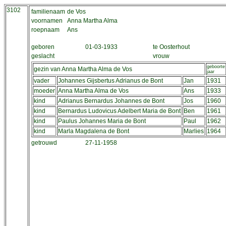
3102
familienaam
de Vos
voornamen
Anna Martha Alma
roepnaam
Ans
geboren
01-03-1933
te Oosterhout
geslacht
vrouw
geboorte
gezin van Anna Martha Alma de Vos
jaar
vader
Johannes Gijsbertus Adrianus de Bont
Jan
1931
moeder
Anna Martha Alma de Vos
Ans
1933
kind
Adrianus Bernardus Johannes de Bont
Jos
1960
kind
Bernardus Ludovicus Adelbert Maria de Bont
Ben
1961
kind
Paulus Johannes Maria de Bont
Paul
1962
kind
Marla Magdalena de Bont
Marlies
1964
getrouwd
27-11-1958