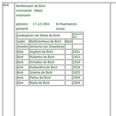
946
familienaam
de Bont
voornamen
Maria
roepnaam
geboren
17-12-1904
te Raamsdonk
geslacht
vrouw
geboorte
oudergezin van Maria de Bont
jaar
vader
Bartholomeus de Bont
Bart
moeder
Johanna van Disseldorp
kind
Joghem de Bont
1811
kind
Hubertus de Bont
1813
kind
Arnoldus de Bont
1816
kind
Huiberdina de Bont
1818
kind
Joanna de Bont
1825
kind
Petrus de Bont
1904
kind
Maria de Bont
1904