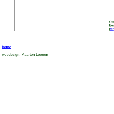
Om 
Een
[
reg
home
webdesign:
Maarten Loonen