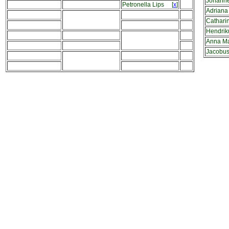
Johanne
Petronella Lips
[
x
]
Adriana
Cathari
Hendrik
Anna Ma
Jacobus