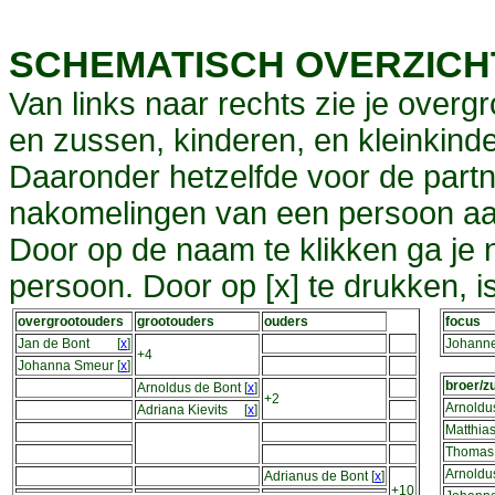
SCHEMATISCH OVERZIC
Van links naar rechts zie je overg
en zussen, kinderen, en kleinkinde
Daaronder hetzelfde voor de partn
nakomelingen van een persoon aa
Door op de naam te klikken ga je
persoon. Door op [x] te drukken, 
overgrootouders
grootouders
ouders
focus
Jan de Bont
[
x
]
Johanne
+4
Johanna Smeur
[
x
]
broer/z
Arnoldus de Bont
[
x
]
+2
Arnoldu
Adriana Kievits
[
x
]
Matthia
Thomas 
Arnoldu
Adrianus de Bont
[
x
]
+10