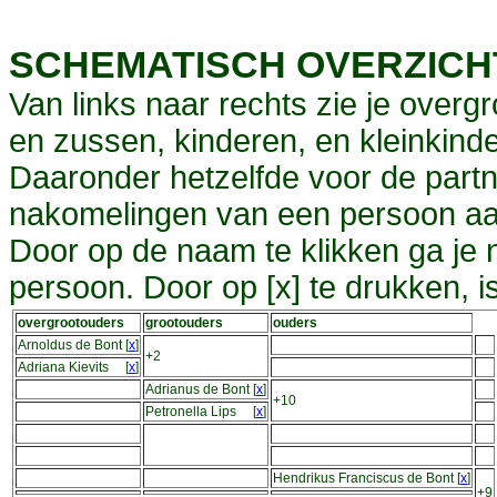
SCHEMATISCH OVERZIC
Van links naar rechts zie je overg
en zussen, kinderen, en kleinkinde
Daaronder hetzelfde voor de partn
nakomelingen van een persoon aa
Door op de naam te klikken ga je
persoon. Door op [x] te drukken, 
overgrootouders
grootouders
ouders
Arnoldus de Bont
[
x
]
+2
Adriana Kievits
[
x
]
Adrianus de Bont
[
x
]
+10
Petronella Lips
[
x
]
Hendrikus Franciscus de Bont
[
x
]
+9