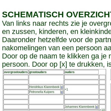
SCHEMATISCH OVERZIC
Van links naar rechts zie je overg
en zussen, kinderen, en kleinkinde
Daaronder hetzelfde voor de partn
nakomelingen van een persoon aa
Door op de naam te klikken ga je
persoon. Door op [x] te drukken, 
overgrootouders
grootouders
ouders
Hendrikus Klarenbeek
[
x
]
+1
Petronella Kuipers
[
x
]
Johannes Klarenbeek
[
x
]
+10