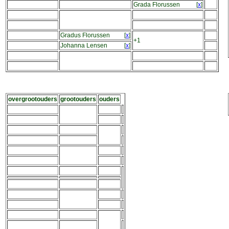
Grada Florussen
[
x
]
Gradus Florussen
[
x
]
+1
Johanna Lensen
[
x
]
overgrootouders
grootouders
ouders