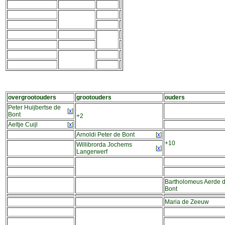
overgrootouders
grootouders
ouders
Peter Huijbertse de
[
x
]
Bont
+2
Aeltje Cuijl
[
x
]
Arnoldi Peter de Bont
[
x
]
+10
Willibrorda Jochems
[
x
]
Langerwerf
Bartholomeus Aerde 
Bont
Maria de Zeeuw