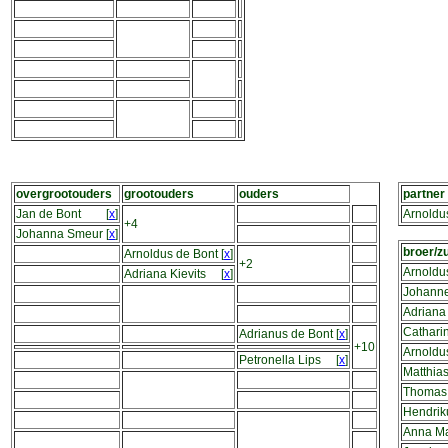
overgrootouders
grootouders
ouders
partner
Jan de Bont
[
x
]
Arnoldu
+4
Johanna Smeur
[
x
]
broer/z
Arnoldus de Bont
[
x
]
+2
Arnoldu
Adriana Kievits
[
x
]
Johanne
Adriana
Cathari
Adrianus de Bont
[
x
]
+10
Arnoldu
Petronella Lips
[
x
]
Matthia
Thomas 
Hendrik
Anna Ma