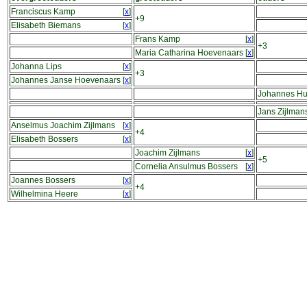
Franciscus Kamp
[
x
]
+9
Elisabeth Biemans
[
x
]
Frans Kamp
[
x
]
+3
Maria Catharina Hoevenaars
[
x
]
Johanna Lips
[
x
]
+3
Johannes Janse Hoevenaars
[
x
]
Johannes Hu
Jans Zijlman
Anselmus Joachim Zijlmans
[
x
]
+4
Elisabeth Bossers
[
x
]
Joachim Zijlmans
[
x
]
+5
Cornelia Ansulmus Bossers
[
x
]
Joannes Bossers
[
x
]
+4
Wilhelmina Heere
[
x
]