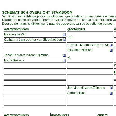
SCHEMATISCH OVERZICHT STAMBOOM
Van links naar rechts zie je overgrootouders, grootouders, ouders, broers en zuss
Daaronder hetzelfde voor de partner. Getallen geven het aantal nakomelingen v
Door op de naam te klikken ga je naar de gegevens van de betreffende persoon. D
overgrootouders
grootouders
o
Maarten de Wit
[
x
]
+10
Catharina Jansdochter van Steenhooven
[
x
]
Cornelis Martinuszoon de Wit
[
x
]
+
Elisabeth Zijlmans
[
x
]
Jacobus Marceliszoon Zijlmans
[
x
]
+1
Maria Bossers
[
x
]
W
E
Jan Marceliszoon Zijlmans
[
x
]
+
Adriana Bink
[
x
]
overgrootouders
grootouders
ouders