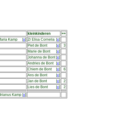
kleinkinderen
>>
Maria Kamp
[
x
]
Zr Elisa Cornelia
[
x
]
Piet de Bont
[
x
]
3
Marie de Bont
[
x
]
Johanna de Bont
[
x
]
Andries de Bont
[
x
]
Chiem de Bont
[
x
]
6
Ans de Bont
[
x
]
Jan de Bont
[
x
]
2
Lies de Bont
[
x
]
2
drianus Kamp
[
x
]