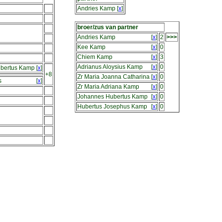
Andries Kamp
[
x
]
broer/zus van partner
Andries Kamp
[
x
]
2
>>>
Kee Kamp
[
x
]
0
Chiem Kamp
[
x
]
3
Adrianus Aloysius Kamp
[
x
]
0
bertus Kamp
[
x
]
+8
Zr Maria Joanna Catharina
[
x
]
0
s
[
x
]
Zr Maria Adriana Kamp
[
x
]
0
Johannes Hubertus Kamp
[
x
]
0
Hubertus Josephus Kamp
[
x
]
0