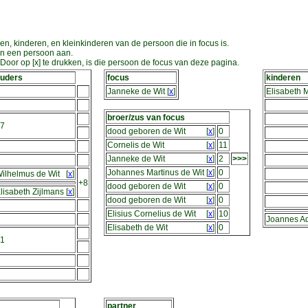
en, kinderen, en kleinkinderen van de persoon die in focus is.
an een persoon aan.
oor op [x] te drukken, is die persoon de focus van deze pagina.
uders
focus
kinderen
Janneke de Wit
[
x
]
Elisabeth 
broer/zus van focus
7
dood geboren de Wit
[
x
]
0
Cornelis de Wit
[
x
]
11
Janneke de Wit
[
x
]
2
>>>
Johannes Martinus de Wit
[
x
]
0
ilhelmus de Wit
[
x
]
+8
dood geboren de Wit
[
x
]
0
lisabeth Zijlmans
[
x
]
dood geboren de Wit
[
x
]
0
Elisius Cornelius de Wit
[
x
]
10
Joannes A
Elisabeth de Wit
[
x
]
0
1
partner