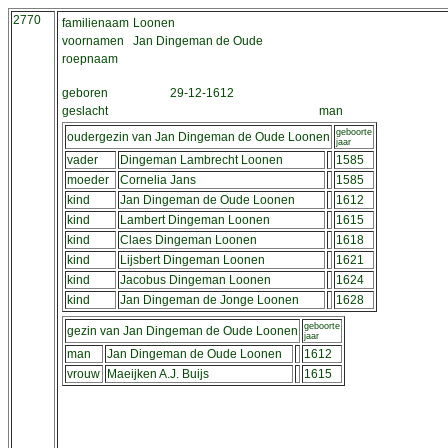
2770
familienaam
Loonen
voornamen
Jan Dingeman de Oude
roepnaam
geboren
29-12-1612
geslacht
man
geboorte
oudergezin van Jan Dingeman de Oude Loonen
jaar
vader
Dingeman Lambrecht Loonen
1585
moeder
Cornelia Jans
1585
kind
Jan Dingeman de Oude Loonen
1612
kind
Lambert Dingeman Loonen
1615
kind
Claes Dingeman Loonen
1618
kind
Lijsbert Dingeman Loonen
1621
kind
Jacobus Dingeman Loonen
1624
kind
Jan Dingeman de Jonge Loonen
1628
geboorte
gezin van Jan Dingeman de Oude Loonen
jaar
man
Jan Dingeman de Oude Loonen
1612
vrouw
Maeijken A.J. Buijs
1615