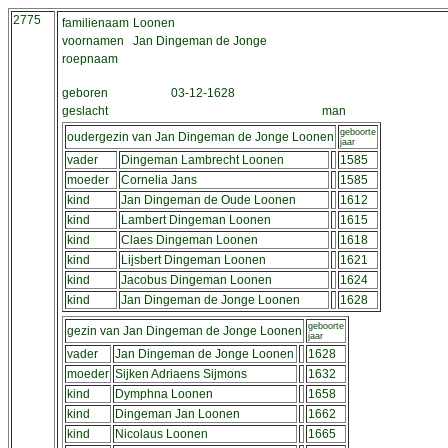
2775
familienaam
Loonen
voornamen
Jan Dingeman de Jonge
roepnaam
geboren
03-12-1628
geslacht
man
geboorte
oudergezin van Jan Dingeman de Jonge Loonen
jaar
vader
Dingeman Lambrecht Loonen
1585
moeder
Cornelia Jans
1585
kind
Jan Dingeman de Oude Loonen
1612
kind
Lambert Dingeman Loonen
1615
kind
Claes Dingeman Loonen
1618
kind
Lijsbert Dingeman Loonen
1621
kind
Jacobus Dingeman Loonen
1624
kind
Jan Dingeman de Jonge Loonen
1628
geboorte
gezin van Jan Dingeman de Jonge Loonen
jaar
vader
Jan Dingeman de Jonge Loonen
1628
moeder
Sijken Adriaens Sijmons
1632
kind
Dymphna Loonen
1658
kind
Dingeman Jan Loonen
1662
kind
Nicolaus Loonen
1665