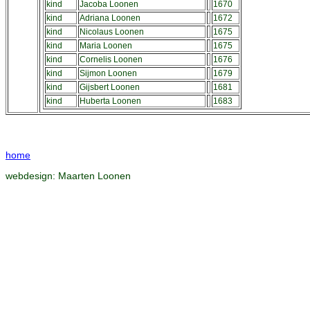
kind
Jacoba Loonen
1670
kind
Adriana Loonen
1672
kind
Nicolaus Loonen
1675
kind
Maria Loonen
1675
kind
Cornelis Loonen
1676
kind
Sijmon Loonen
1679
kind
Gijsbert Loonen
1681
kind
Huberta Loonen
1683
home
webdesign:
Maarten Loonen