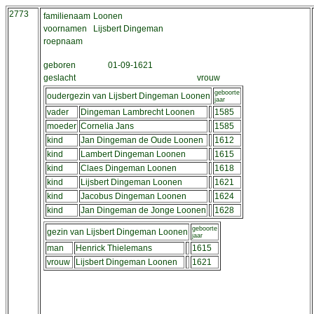
2773
familienaam
Loonen
voornamen
Lijsbert Dingeman
roepnaam
geboren
01-09-1621
geslacht
vrouw
geboorte
oudergezin van Lijsbert Dingeman Loonen
jaar
vader
Dingeman Lambrecht Loonen
1585
moeder
Cornelia Jans
1585
kind
Jan Dingeman de Oude Loonen
1612
kind
Lambert Dingeman Loonen
1615
kind
Claes Dingeman Loonen
1618
kind
Lijsbert Dingeman Loonen
1621
kind
Jacobus Dingeman Loonen
1624
kind
Jan Dingeman de Jonge Loonen
1628
geboorte
gezin van Lijsbert Dingeman Loonen
jaar
man
Henrick Thielemans
1615
vrouw
Lijsbert Dingeman Loonen
1621