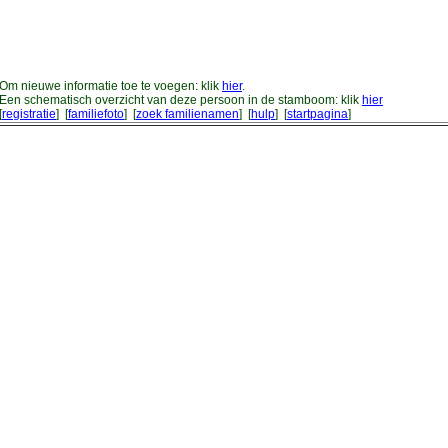
Om nieuwe informatie toe te voegen: klik
hier
.
Een schematisch overzicht van deze persoon in de stamboom: klik
hier
[
registratie
] [
familiefoto
] [
zoek familienamen
] [
hulp
] [
startpagina
]