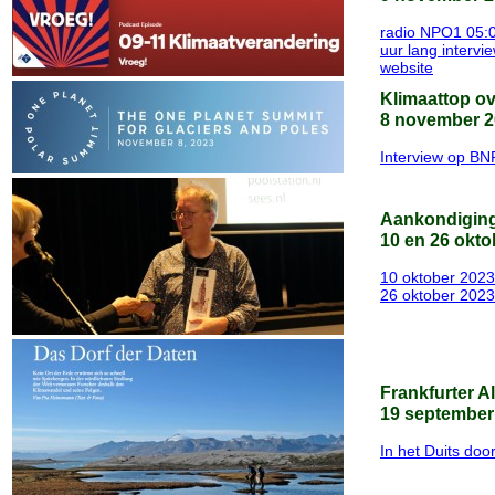
radio NPO1 05:
uur lang interv
website
Klimaattop ov
8 november 2
Interview op BN
Aankondiging
10 en 26 okto
10 oktober 2023
26 oktober 2023
Frankfurter A
19 september
In het Duits do