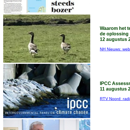
Waarom het te
de oplossing 
12 augustus 
NH Nieuws: web
IPCC Assessm
11 augustus 
RTV Noord: radi