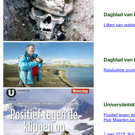
Dagblad van h
Lijken van walv
Dagblad van 
Reislustige pool
Universiteits
Positief tegen d
Hoe Maarten loo
1 mei 2019: RuG