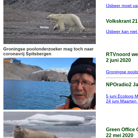
IJsbeer moet va
Volkskrant 21
IJsbeer kan niet 
RTVnoord we
2 juni 2020
Groningse poolo
NPOradio2 Jan
5 juni Ecoloog 
24 juni Maarten k
Green Office 
22 mei 2020