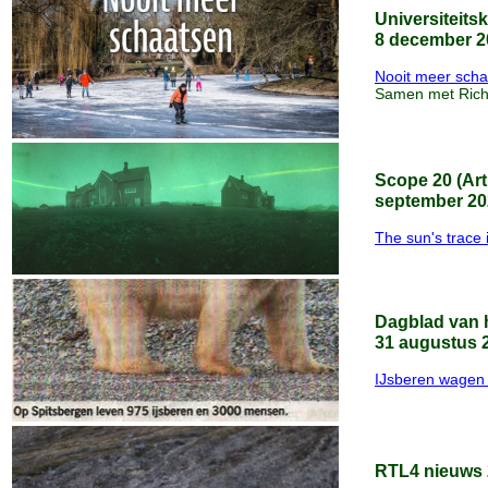
Universiteits
8 december 2
Nooit meer sch
Samen met Rich
Scope 20 (Art
september 20
The sun's trace i
Dagblad van 
31 augustus 
IJsberen wagen 
RTL4 nieuws 