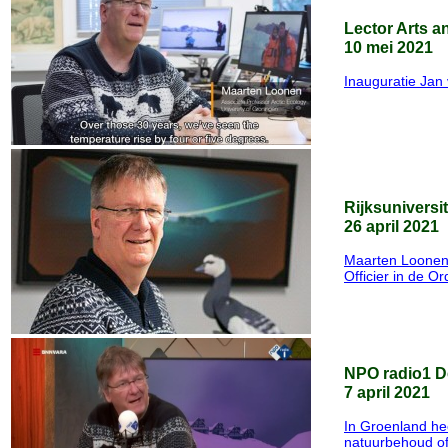
Lector Arts a
10 mei 2021
Inauguratie Jan
Rijksuniversi
26 april 2021
Maarten Loonen
Officier in de 
NPO radio1 D
7 april 2021
In Groenland he
natuurbehoud of