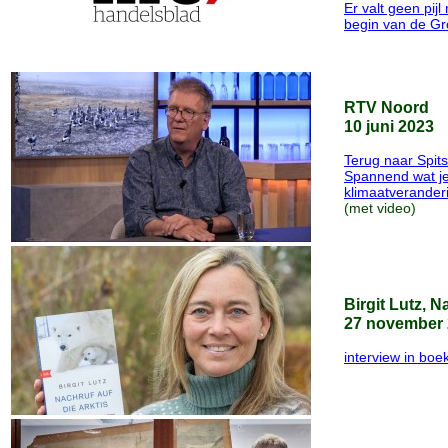
Er valt geen pij
begin van de Gr
RTV Noord
10 juni 2023
Terug naar Spit
Spannend wat je
klimaatverander
(met video)
Birgit Lutz, N
27 november
interview in boe