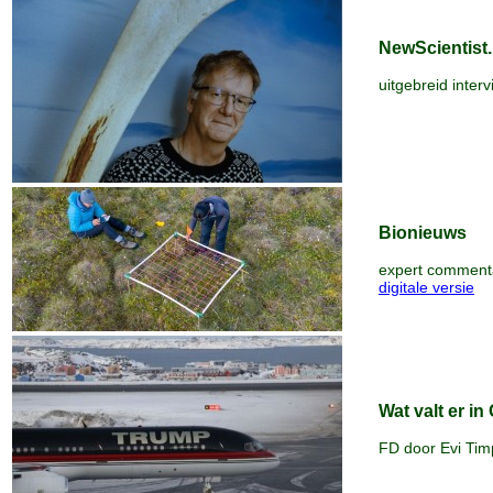
NewScientist.
uitgebreid inter
Bionieuws
expert comment
digitale versie
Wat valt er i
FD door Evi Tim