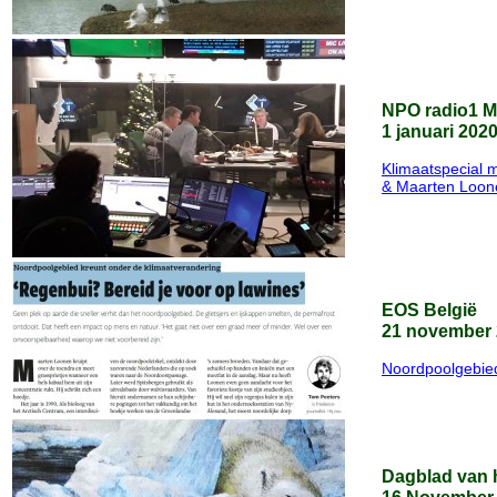
NPO radio1 M
1 januari 202
Klimaatspecial m
& Maarten Loone
EOS België
21 november
Noordpoolgebied
Dagblad van 