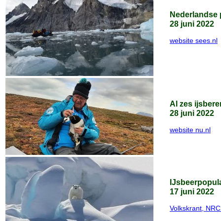
Nederlandse p
28 juni 2022
website sees.nl
Al zes ijsber
28 juni 2022
website nu.nl
IJsbeerpopula
17 juni 2022
Volkskrant, NR