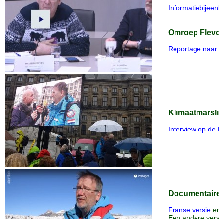
Informatiebijee
Omroep Flevo
Reportage naar 
Klimaatmarsli
Interview op de
Documentaire
Franse versie
en
Een andere vers