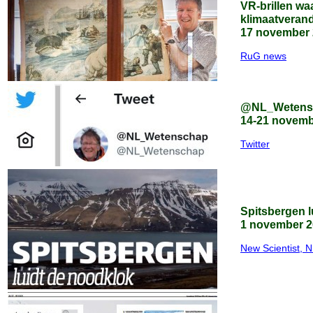
VR-brillen wa
klimaatverand
17 november
RuG news
@NL_Wetensc
14-21 novemb
Twitter
Spitsbergen l
1 november 2
New Scientist, N