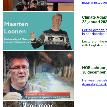
maar winstgeve
Climate Adap
22 januari 20
Lezing over de 
in het Noordpoo
Lecture on the e
with English sub
NOS achtuur 
30 december 
Het weer vergel
Arverstopt de k