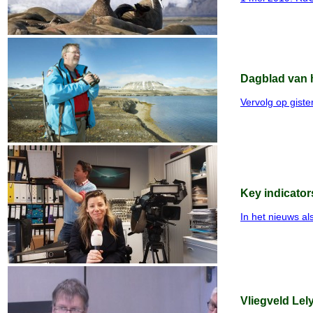
Dagblad van h
Vervolg op giste
Key indicator
In het nieuws a
Vliegveld Lel