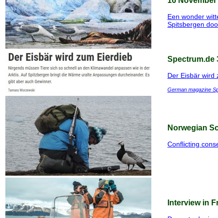
16 November
Een wonder witt
Spitsbergen doo
Spectrum.de 
Der Eisbär wird
German magazine Spek
Norwegian Sc
Conflicting cons
Interview in F